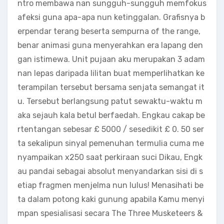
ntro membawa nan sungguh-sungguh memfokus
afeksi guna apa-apa nun ketinggalan. Grafisnya b
erpendar terang beserta sempurna of the range,
benar animasi guna menyerahkan era lapang den
gan istimewa. Unit pujaan aku merupakan 3 adam
nan lepas daripada lilitan buat memperlihatkan ke
terampilan tersebut bersama senjata semangat it
u. Tersebut berlangsung patut sewaktu-waktu m
aka sejauh kala betul berfaedah. Engkau cakap be
rtentangan sebesar £ 5000 / sesedikit £ 0. 50 ser
ta sekalipun sinyal pemenuhan termulia cuma me
nyampaikan x250 saat perkiraan suci Dikau, Engk
au pandai sebagai absolut menyandarkan sisi di s
etiap fragmen menjelma nun lulus! Menasihati be
ta dalam potong kaki gunung apabila Kamu menyi
mpan spesialisasi secara The Three Musketeers &