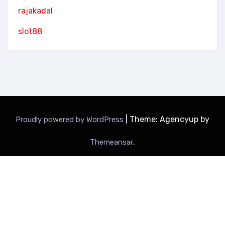
rajakadal
slot88
|
Theme: Agencyup by
Proudly powered by WordPress
.
Themeansar