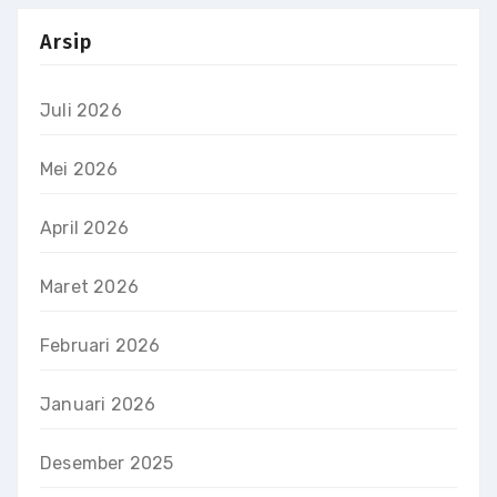
Arsip
Juli 2026
Mei 2026
April 2026
Maret 2026
Februari 2026
Januari 2026
Desember 2025