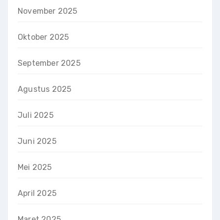
November 2025
Oktober 2025
September 2025
Agustus 2025
Juli 2025
Juni 2025
Mei 2025
April 2025
Maret 2025