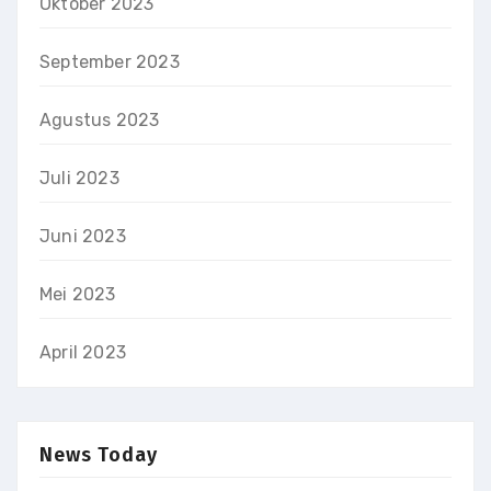
Oktober 2023
September 2023
Agustus 2023
Juli 2023
Juni 2023
Mei 2023
April 2023
News Today