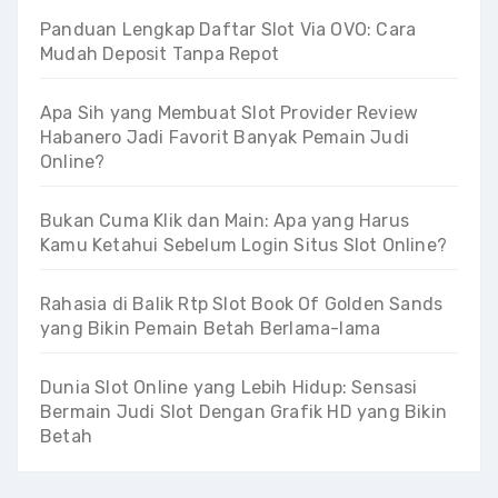
Panduan Lengkap Daftar Slot Via OVO: Cara
Mudah Deposit Tanpa Repot
Apa Sih yang Membuat Slot Provider Review
Habanero Jadi Favorit Banyak Pemain Judi
Online?
Bukan Cuma Klik dan Main: Apa yang Harus
Kamu Ketahui Sebelum Login Situs Slot Online?
Rahasia di Balik Rtp Slot Book Of Golden Sands
yang Bikin Pemain Betah Berlama-lama
Dunia Slot Online yang Lebih Hidup: Sensasi
Bermain Judi Slot Dengan Grafik HD yang Bikin
Betah