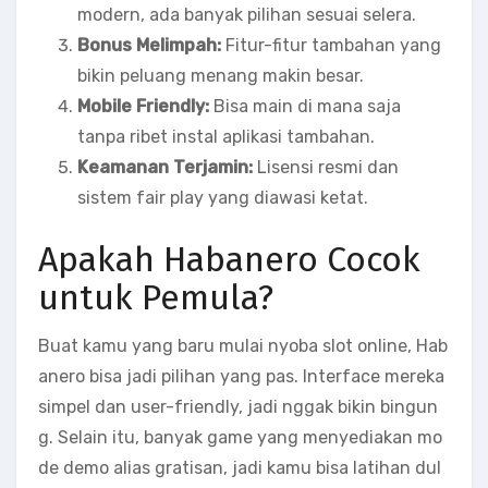
modern, ada banyak pilihan sesuai selera.
Bonus Melimpah:
Fitur-fitur tambahan yang
bikin peluang menang makin besar.
Mobile Friendly:
Bisa main di mana saja
tanpa ribet instal aplikasi tambahan.
Keamanan Terjamin:
Lisensi resmi dan
sistem fair play yang diawasi ketat.
Apakah Habanero Cocok
untuk Pemula?
Buat kamu yang baru mulai nyoba slot online, Hab
anero bisa jadi pilihan yang pas. Interface mereka
simpel dan user-friendly, jadi nggak bikin bingun
g. Selain itu, banyak game yang menyediakan mo
de demo alias gratisan, jadi kamu bisa latihan dul