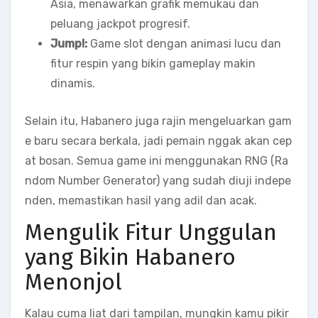
Asia, menawarkan grafik memukau dan
peluang jackpot progresif.
Jump!:
Game slot dengan animasi lucu dan
fitur respin yang bikin gameplay makin
dinamis.
Selain itu, Habanero juga rajin mengeluarkan gam
e baru secara berkala, jadi pemain nggak akan cep
at bosan. Semua game ini menggunakan RNG (Ra
ndom Number Generator) yang sudah diuji indepe
nden, memastikan hasil yang adil dan acak.
Mengulik Fitur Unggulan
yang Bikin Habanero
Menonjol
Kalau cuma liat dari tampilan, mungkin kamu pikir