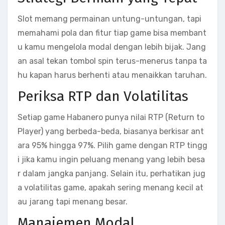
Slot memang permainan untung-untungan, tapi
memahami pola dan fitur tiap game bisa membant
u kamu mengelola modal dengan lebih bijak. Jang
an asal tekan tombol spin terus-menerus tanpa ta
hu kapan harus berhenti atau menaikkan taruhan.
Periksa RTP dan Volatilitas
Setiap game Habanero punya nilai RTP (Return to
Player) yang berbeda-beda, biasanya berkisar ant
ara 95% hingga 97%. Pilih game dengan RTP tingg
i jika kamu ingin peluang menang yang lebih besa
r dalam jangka panjang. Selain itu, perhatikan jug
a volatilitas game, apakah sering menang kecil at
au jarang tapi menang besar.
Manajemen Modal