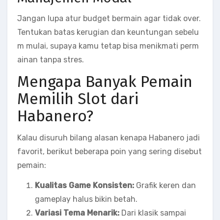
Jangan lupa atur budget bermain agar tidak over.
Tentukan batas kerugian dan keuntungan sebelu
m mulai, supaya kamu tetap bisa menikmati perm
ainan tanpa stres.
Mengapa Banyak Pemain
Memilih Slot dari
Habanero?
Kalau disuruh bilang alasan kenapa Habanero jadi
favorit, berikut beberapa poin yang sering disebut
pemain:
Kualitas Game Konsisten:
Grafik keren dan
gameplay halus bikin betah.
Variasi Tema Menarik:
Dari klasik sampai