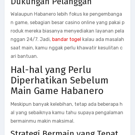
Dukungan Pelanggan
Walaupun Habanero lebih fokus ke pengembanga
n game, sebagian besar casino online yang pakai p
roduk mereka biasanya menyediakan layanan pela
nggan 24/7. Jadi,
bandar togel
kalau ada masalah
saat main, kamu nggak perlu khawatir kesulitan c
ari bantuan.
Hal-hal yang Perlu
Diperhatikan Sebelum
Main Game Habanero
Meskipun banyak kelebihan, tetap ada beberapa h
al yang sebaiknya kamu tahu supaya pengalaman
bermainmu makin maksimal.
Strategi Bermain yang Tepat