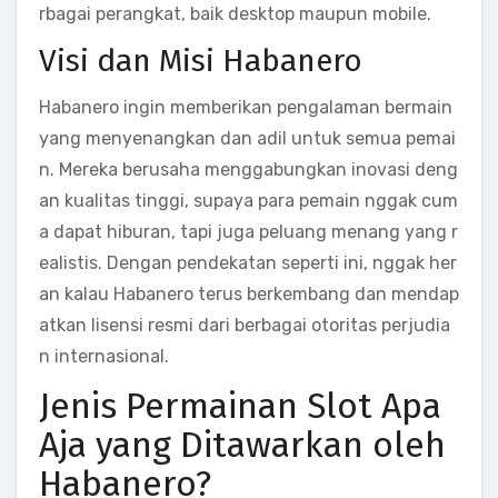
rbagai perangkat, baik desktop maupun mobile.
Visi dan Misi Habanero
Habanero ingin memberikan pengalaman bermain
yang menyenangkan dan adil untuk semua pemai
n. Mereka berusaha menggabungkan inovasi deng
an kualitas tinggi, supaya para pemain nggak cum
a dapat hiburan, tapi juga peluang menang yang r
ealistis. Dengan pendekatan seperti ini, nggak her
an kalau Habanero terus berkembang dan mendap
atkan lisensi resmi dari berbagai otoritas perjudia
n internasional.
Jenis Permainan Slot Apa
Aja yang Ditawarkan oleh
Habanero?