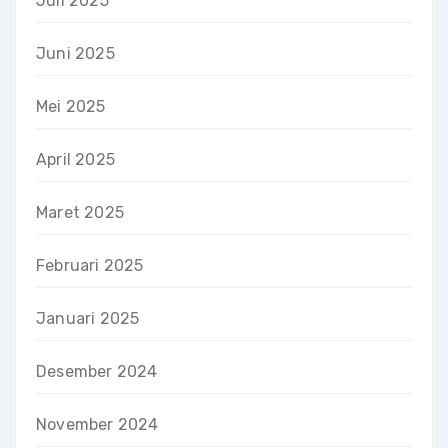
Juli 2025
Juni 2025
Mei 2025
April 2025
Maret 2025
Februari 2025
Januari 2025
Desember 2024
November 2024