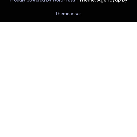
.
Themeansar