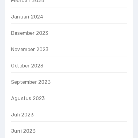
Februari 2024
Januari 2024
Desember 2023
November 2023
Oktober 2023
September 2023
Agustus 2023
Juli 2023
Juni 2023