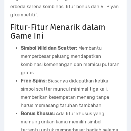
erbeda karena kombinasi fitur bonus dan RTP yan
g kompetitif.
Fitur-Fitur Menarik dalam
Game Ini
Simbol Wild dan Scatter:
Membantu
memperbesar peluang mendapatkan
kombinasi kemenangan dan memicu putaran
gratis.
Free Spins:
Biasanya didapatkan ketika
simbol scatter muncul minimal tiga kali,
memberikan kesempatan menang tanpa
harus memasang taruhan tambahan.
Bonus Khusus:
Ada fitur khusus yang
memungkinkan kamu memilih simbol
tertentu untuk memperbesar hadiah selama