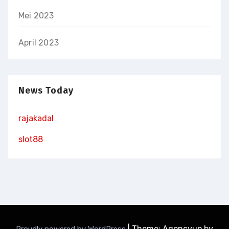
Mei 2023
April 2023
News Today
rajakadal
slot88
|
Theme: Agencyup by
Proudly powered by WordPress