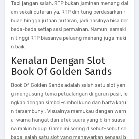
Tapi jangan salah, RTP bukan jaminan menang dal
am sekali putaran ya. RTP dihitung berdasarkan ri
buan hingga jutaan putaran, jadi hasilnya bisa ber
beda-beda setiap sesi permainan. Namun, semaki
n tinggi RTP biasanya peluang menang juga maki
n baik.
Kenalan Dengan Slot
Book Of Golden Sands
Book Of Golden Sands adalah salah satu slot yan
g mengusung tema petualangan di gurun pasir, le
ngkap dengan simbol-simbol kuno dan harta karu
n tersembunyi. Visualnya memukau dengan warn
a-warna hangat dan efek suara yang bikin suasa
na makin hidup. Game ini sering disebut-sebut se
bagai salah satu slot yang menawarkan sensasi b