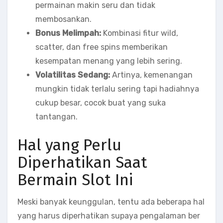
permainan makin seru dan tidak
membosankan.
Bonus Melimpah:
Kombinasi fitur wild,
scatter, dan free spins memberikan
kesempatan menang yang lebih sering.
Volatilitas Sedang:
Artinya, kemenangan
mungkin tidak terlalu sering tapi hadiahnya
cukup besar, cocok buat yang suka
tantangan.
Hal yang Perlu
Diperhatikan Saat
Bermain Slot Ini
Meski banyak keunggulan, tentu ada beberapa hal
yang harus diperhatikan supaya pengalaman ber