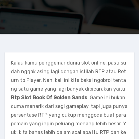
Kalau kamu penggemar dunia slot online, pasti su
dah nggak asing lagi dengan istilah RTP atau Ret
urn to Player. Nah, kali ini kita bakal ngobrol tenta
ng satu game yang lagi banyak dibicarakan yaitu
Rtp Slot Book Of Golden Sands
. Game ini bukan
cuma menarik dari segi gameplay, tapi juga punya
persentase RTP yang cukup menggoda buat para
pemain yang ingin peluang menang lebih besar. Y
uk, kita bahas lebih dalam soal apa itu RTP dan ke