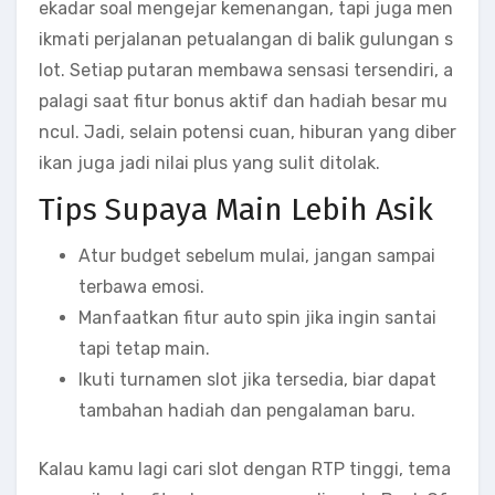
ekadar soal mengejar kemenangan, tapi juga men
ikmati perjalanan petualangan di balik gulungan s
lot. Setiap putaran membawa sensasi tersendiri, a
palagi saat fitur bonus aktif dan hadiah besar mu
ncul. Jadi, selain potensi cuan, hiburan yang diber
ikan juga jadi nilai plus yang sulit ditolak.
Tips Supaya Main Lebih Asik
Atur budget sebelum mulai, jangan sampai
terbawa emosi.
Manfaatkan fitur auto spin jika ingin santai
tapi tetap main.
Ikuti turnamen slot jika tersedia, biar dapat
tambahan hadiah dan pengalaman baru.
Kalau kamu lagi cari slot dengan RTP tinggi, tema