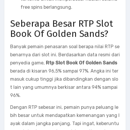
free spins berlangsung.
Seberapa Besar RTP Slot
Book Of Golden Sands?
Banyak pemain penasaran soal berapa nilai RTP se
benarnya dari slot ini. Berdasarkan data resmi dari
penyedia game,
Rtp Slot Book Of Golden Sands
berada di kisaran 96,5% sampai 97%. Angka ini ter
masuk cukup tinggi jika dibandingkan dengan slo
t lain yang umumnya berkisar antara 94% sampai
96%.
Dengan RTP sebesar ini, pemain punya peluang le
bih besar untuk mendapatkan kemenangan yang l
ayak dalam jangka panjang. Tapi ingat, keberuntu