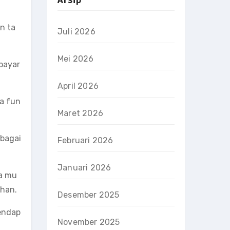
Arsip
n ta
Juli 2026
Mei 2026
ibayar
April 2026
a fun
Maret 2026
ebagai
Februari 2026
Januari 2026
da mu
ahan.
Desember 2025
mendap
November 2025