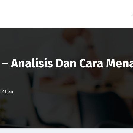
– Analisis Dan Cara Men
e 24 jam