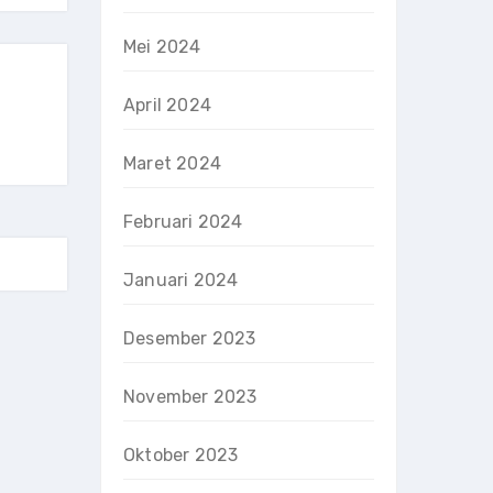
Mei 2024
April 2024
Maret 2024
Februari 2024
Januari 2024
Desember 2023
November 2023
Oktober 2023