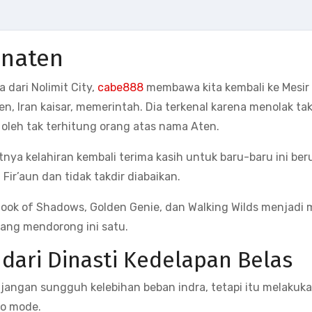
enaten
 dari Nolimit City,
cabe888
membawa kita kembali ke Mesir
n, Iran kaisar, memerintah. Dia terkenal karena menolak tak
 oleh tak terhitung orang atas nama Aten.
nya kelahiran kembali terima kasih untuk baru-baru ini be
r’aun dan tidak takdir diabaikan.
ook of Shadows, Golden Genie, dan Walking Wilds menjadi
yang mendorong ini satu.
dari Dinasti Kedelapan Belas
jangan sungguh kelebihan beban indra, tetapi itu melakuk
no mode.