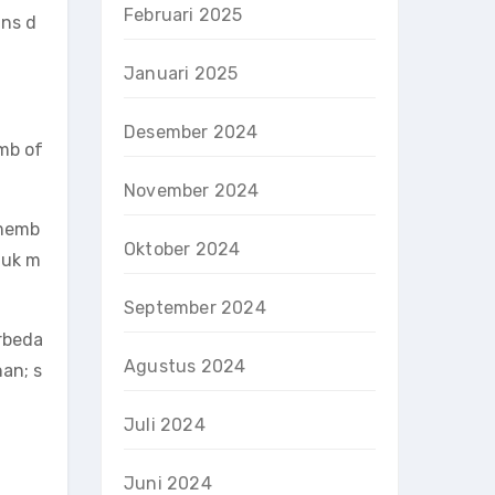
Februari 2025
ins d
Januari 2025
Desember 2024
mb of
November 2024
 memb
Oktober 2024
tuk m
September 2024
rbeda
Agustus 2024
an; s
Juli 2024
Juni 2024