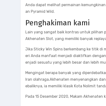
Anda dapat melihat permainan kemungkinan p
an Pyramid Wild.
Penghakiman kami
Lain yang sangat baik kontras untuk piliha
Akhenaten Slot, yang memiliki banyak replay
Jika Sticky Win Spins berkembang ke titik d
eri Anda manfaat menjadi diaktifkan dengan
enjadi sesuatu yang lebih besar dan lebih m
Mengingat berapa banyak yang diperdebatkan
Iran olahraga.Akhenaten menyenangkan dan m
ebaliknya, ia memiliki klasik Kota Nolimit tand
Pada 15 Desember 2020, Makam Akhenaten ka