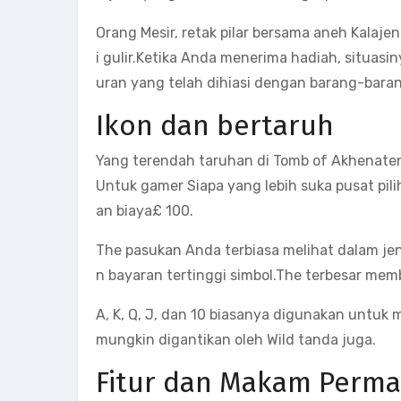
Orang Mesir, retak pilar bersama aneh Kalaje
i gulir.Ketika Anda menerima hadiah, situ
uran yang telah dihiasi dengan barang-bara
Ikon dan bertaruh
Yang terendah taruhan di Tomb of Akhenaten S
Untuk gamer Siapa yang lebih suka pusat pili
an biaya£ 100.
The pasukan Anda terbiasa melihat dalam jen
n bayaran tertinggi simbol.The terbesar memb
A, K, Q, J, dan 10 biasanya digunakan untuk
mungkin digantikan oleh Wild tanda juga.
Fitur dan Makam Permai