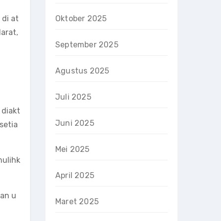
di at
Oktober 2025
arat,
September 2025
Agustus 2025
Juli 2025
 diakt
Juni 2025
setia
Mei 2025
mulihk
April 2025
kan u
Maret 2025