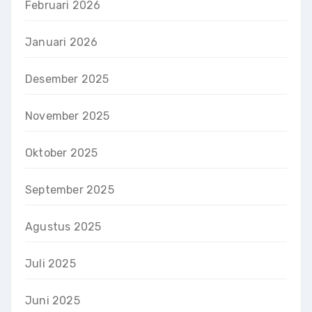
Februari 2026
Januari 2026
Desember 2025
November 2025
Oktober 2025
September 2025
Agustus 2025
Juli 2025
Juni 2025