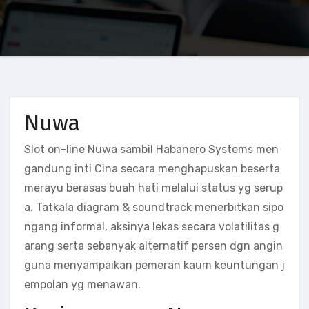
Nuwa
Slot on-line Nuwa sambil Habanero Systems men
gandung inti Cina secara menghapuskan beserta
merayu berasas buah hati melalui status yg serup
a. Tatkala diagram & soundtrack menerbitkan sipo
ngang informal, aksinya lekas secara volatilitas g
arang serta sebanyak alternatif persen dgn angin
guna menyampaikan pemeran kaum keuntungan j
empolan yg menawan.