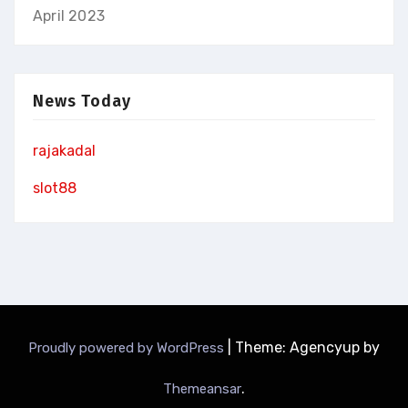
April 2023
News Today
rajakadal
slot88
|
Theme: Agencyup by
Proudly powered by WordPress
.
Themeansar