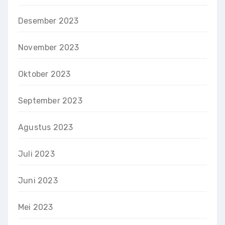
Desember 2023
November 2023
Oktober 2023
September 2023
Agustus 2023
Juli 2023
Juni 2023
Mei 2023