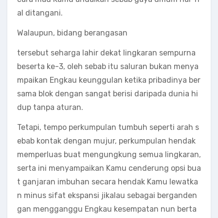
al ditangani.
Walaupun, bidang berangasan
tersebut seharga lahir dekat lingkaran sempurna
beserta ke-3, oleh sebab itu saluran bukan menya
mpaikan Engkau keunggulan ketika pribadinya ber
sama blok dengan sangat berisi daripada dunia hi
dup tanpa aturan.
Tetapi, tempo perkumpulan tumbuh seperti arah s
ebab kontak dengan mujur, perkumpulan hendak
memperluas buat mengungkung semua lingkaran,
serta ini menyampaikan Kamu cenderung opsi bua
t ganjaran imbuhan secara hendak Kamu lewatka
n minus sifat ekspansi jikalau sebagai berganden
gan mengganggu Engkau kesempatan nun berta