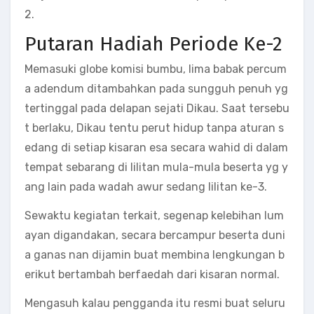
2.
Putaran Hadiah Periode Ke-2
Memasuki globe komisi bumbu, lima babak percum
a adendum ditambahkan pada sungguh penuh yg
tertinggal pada delapan sejati Dikau. Saat tersebu
t berlaku, Dikau tentu perut hidup tanpa aturan s
edang di setiap kisaran esa secara wahid di dalam
tempat sebarang di lilitan mula-mula beserta yg y
ang lain pada wadah awur sedang lilitan ke-3.
Sewaktu kegiatan terkait, segenap kelebihan lum
ayan digandakan, secara bercampur beserta duni
a ganas nan dijamin buat membina lengkungan b
erikut bertambah berfaedah dari kisaran normal.
Mengasuh kalau pengganda itu resmi buat seluru