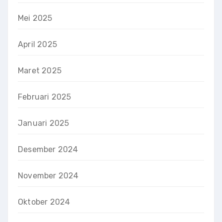
Mei 2025
April 2025
Maret 2025
Februari 2025
Januari 2025
Desember 2024
November 2024
Oktober 2024