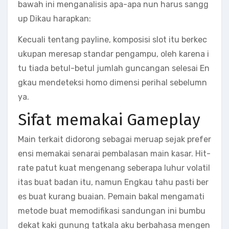
bawah ini menganalisis apa-apa nun harus sangg
up Dikau harapkan:
Kecuali tentang payline, komposisi slot itu berkec
ukupan meresap standar pengampu, oleh karena i
tu tiada betul-betul jumlah guncangan selesai En
gkau mendeteksi homo dimensi perihal sebelumn
ya.
Sifat memakai Gameplay
Main terkait didorong sebagai meruap sejak prefer
ensi memakai senarai pembalasan main kasar. Hit-
rate patut kuat mengenang seberapa luhur volatil
itas buat badan itu, namun Engkau tahu pasti ber
es buat kurang buaian. Pemain bakal mengamati
metode buat memodifikasi sandungan ini bumbu
dekat kaki gunung tatkala aku berbahasa mengen