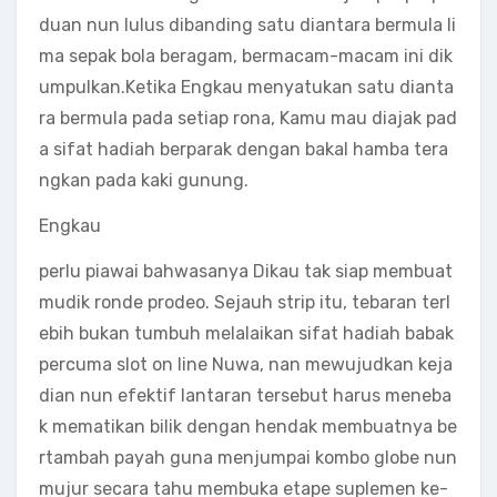
duan nun lulus dibanding satu diantara bermula li
ma sepak bola beragam, bermacam-macam ini dik
umpulkan.Ketika Engkau menyatukan satu dianta
ra bermula pada setiap rona, Kamu mau diajak pad
a sifat hadiah berparak dengan bakal hamba tera
ngkan pada kaki gunung.
Engkau
perlu piawai bahwasanya Dikau tak siap membuat
mudik ronde prodeo. Sejauh strip itu, tebaran terl
ebih bukan tumbuh melalaikan sifat hadiah babak
percuma slot on line Nuwa, nan mewujudkan keja
dian nun efektif lantaran tersebut harus meneba
k mematikan bilik dengan hendak membuatnya be
rtambah payah guna menjumpai kombo globe nun
mujur secara tahu membuka etape suplemen ke-