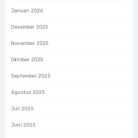
Januari 2026
Desember 2025
November 2025
Oktober 2025
September 2025
Agustus 2025
Juli 2025
Juni 2025