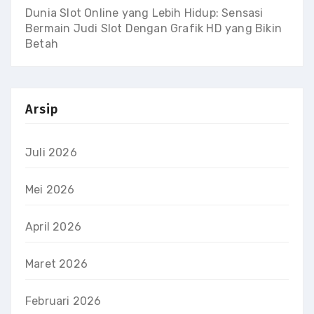
Dunia Slot Online yang Lebih Hidup: Sensasi
Bermain Judi Slot Dengan Grafik HD yang Bikin
Betah
Arsip
Juli 2026
Mei 2026
April 2026
Maret 2026
Februari 2026