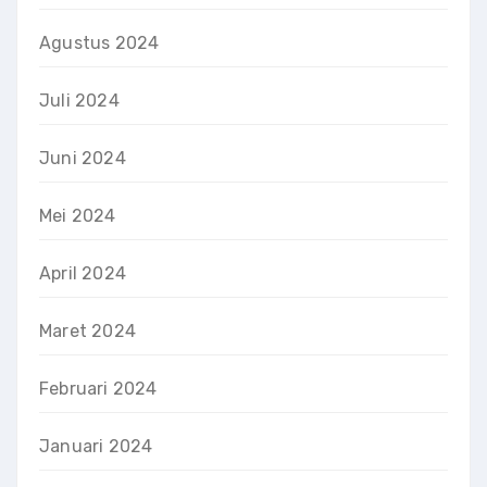
Agustus 2024
Juli 2024
Juni 2024
Mei 2024
April 2024
Maret 2024
Februari 2024
Januari 2024