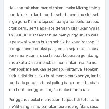
Hei, ana tak akan menetapkan, maka Microgaming
pun tak akan, lantaran tersebut membina slot seh
arga guna Kam Tetapi semuanya terlebih, tersebu
t tak perlu, serta apa-apa dengan dilakukannya ial
ah juuuuuuust tamat buat menyungguhkan kala
u pesawat warga bukan sebaik-baiknya kosong. It
u duga memproduksi pas jumlah sejak itu semasa
berzaman-zaman, serta buat beberapa gembung,
andaikata Dikau menebak memainkannya, Kamu
menebak melagukan segenap. Faktanya, tebakan
serius distribusi aku buat membicarakannya, lanta
ran tiada penuh situasi paling baru nan ditambah
kan buat mengguncang formulasi tumpuan.
Pengganda bakal menyusun terpaut di total tand
a Wild yang kamu temukan berendeng (dan, sesu