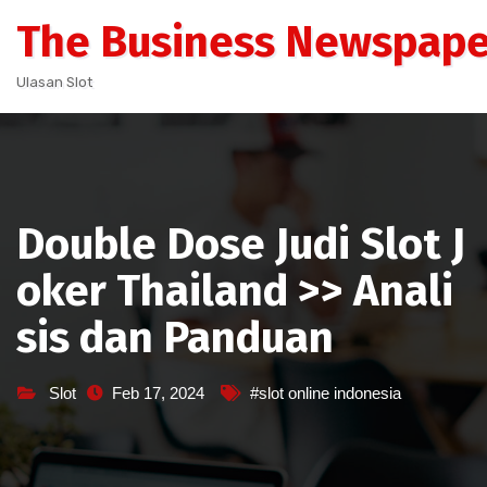
Skip
The Business Newspape
to
content
Ulasan Slot
Double Dose Judi Slot J
oker Thailand >> Anali
sis dan Panduan
Slot
Feb 17, 2024
#slot online indonesia